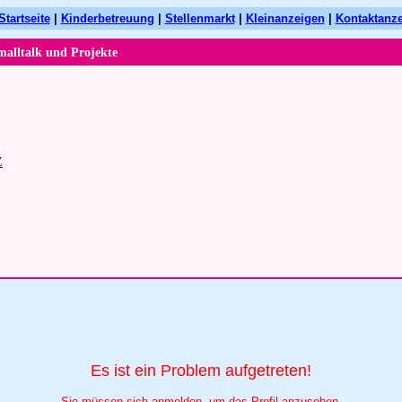
Startseite
|
Kinderbetreuung
|
Stellenmarkt
|
Kleinanzeigen
|
Kontaktanz
malltalk und Projekte
Z
Es ist ein Problem aufgetreten!
Sie müssen sich anmelden, um das Profil anzusehen.