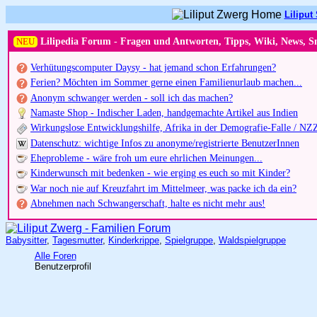
Liliput 
NEU
Lilipedia Forum - Fragen und Antworten, Tipps, Wiki, News, S
Verhütungscomputer Daysy - hat jemand schon Erfahrungen?
Ferien? Möchten im Sommer gerne einen Familienurlaub machen...
Anonym schwanger werden - soll ich das machen?
Namaste Shop - Indischer Laden, handgemachte Artikel aus Indien
Wirkungslose Entwicklungshilfe, Afrika in der Demografie-Falle / NZ
Datenschutz: wichtige Infos zu anonyme/registrierte BenutzerInnen
Eheprobleme - wäre froh um eure ehrlichen Meinungen...
Kinderwunsch mit bedenken - wie erging es euch so mit Kinder?
War noch nie auf Kreuzfahrt im Mittelmeer, was packe ich da ein?
Abnehmen nach Schwangerschaft, halte es nicht mehr aus!
Babysitter
,
Tagesmutter
,
Kinderkrippe
,
Spielgruppe
,
Waldspielgruppe
Alle Foren
Benutzerprofil