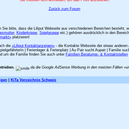
Zurück zum Forum
en Sie bitte, dass die Liliput Webseite aus verschiedenen Bereichen besteht,
esmutter
,
Kinderkrippe
,
Spielgruppe
etc.) gehören ausdrücklich in den Bereic
nmarkt»
platzieren!
uch die
«Liliput Kontaktanzeigen»
- die Kontakte Webseite der etwas anderen 
lgefährte/in | Ferienlager & Ferienplatz | Au Pair sucht Aupair | Familie 
nd um die Familie finden Sie auch unter
Familien Beratungs- & Kontaktstellen
etrieben
,
da die Google AdSense Werbung in den meisten Fällen «unzu
igen
|
KiTa Verzeichnis Schweiz