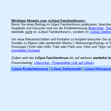
Wichtiger Hinweis zum «Liliput Familienforum»:
Bevor Sie einen Beitrag im Liliput Familienforum publizieren, beacht
Angebote und Gesuche rund um die Kinderbetreuung (
Babysitter
,
Tag
ebenfalls
nicht
im «Liliput Familienforum», sondern im
«Liliput Stelle
Um neue Bekanntschaften und Kontakte zu knüpfen besuchen Sie a
Kontakt zu Mamis oder werdenden Mamis | «Betreuungssharing» & Spie
Grosspapi | Gotti oder Götti, Pate oder Patin usw. Infos und Tipps ru
Immobilien Schweiz
.
Zudem wird das
Liliput Familienforum
bis auf weiteres
werbefrei b
Forumsbeitrag:
«Abzocker - Fragwürdiger Link auf Liliput»
Liliput Kinderbetreuung
|
Liliput Stellenmarkt
|
Liliput Kleinanze