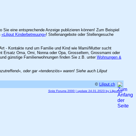
 wo Sie eine entsprechende Anzeige publizieren können! Zum Beispiel
h
«Liliput Kinderbetreuung»
! Stellenangebote oder Stellengesuche
Art - Kontakte rund um Familie und Kind wie Mami/Mutter sucht
sucht Ersatz Oma, Omi, Nonna oder Opa, Grosseltern, Grossmami oder
und günstige Familienwohnungen finden Sie z.B. unter
Wohnungen &
treffend», oder gar «tendenziös» waren! Siehe auch Liliput
©
Liliput.ch
Snitz Forums 2000 | update 24.01.2023 by Liliput.ch