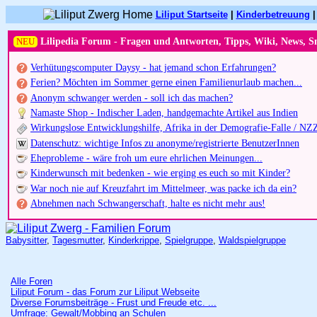
Liliput Startseite
|
Kinderbetreuung
NEU
Lilipedia Forum - Fragen und Antworten, Tipps, Wiki, News, S
Verhütungscomputer Daysy - hat jemand schon Erfahrungen?
Ferien? Möchten im Sommer gerne einen Familienurlaub machen...
Anonym schwanger werden - soll ich das machen?
Namaste Shop - Indischer Laden, handgemachte Artikel aus Indien
Wirkungslose Entwicklungshilfe, Afrika in der Demografie-Falle / NZ
Datenschutz: wichtige Infos zu anonyme/registrierte BenutzerInnen
Eheprobleme - wäre froh um eure ehrlichen Meinungen...
Kinderwunsch mit bedenken - wie erging es euch so mit Kinder?
War noch nie auf Kreuzfahrt im Mittelmeer, was packe ich da ein?
Abnehmen nach Schwangerschaft, halte es nicht mehr aus!
Babysitter
,
Tagesmutter
,
Kinderkrippe
,
Spielgruppe
,
Waldspielgruppe
Alle Foren
Liliput Forum - das Forum zur Liliput Webseite
Diverse Forumsbeiträge - Frust und Freude etc. ...
Umfrage: Gewalt/Mobbing an Schulen