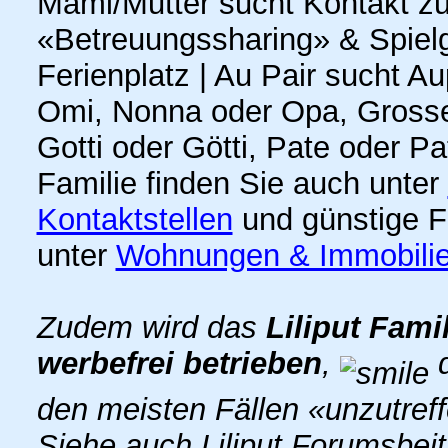
Mami/Mutter sucht Kontakt z
«Betreuungssharing» & Spielge
Ferienplatz | Au Pair sucht A
Omi, Nonna oder Opa, Grosse
Gotti oder Götti, Pate oder P
Familie finden Sie auch unter
Kontaktstellen
und günstige F
unter
Wohnungen & Immobili
Zudem wird das
Liliput Fami
werbefrei betrieben
,
d
den meisten Fällen «unzutref
Siehe auch Liliput Forumsbei