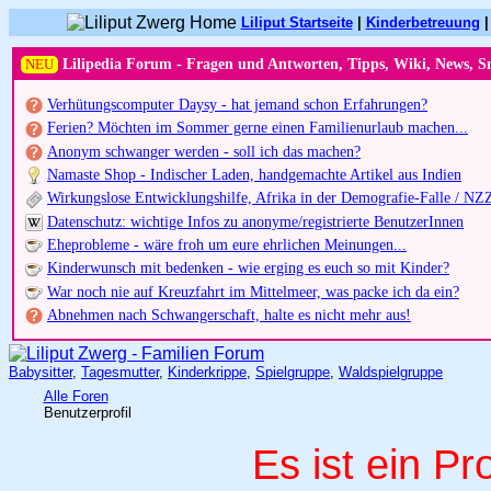
Liliput Startseite
|
Kinderbetreuung
NEU
Lilipedia Forum - Fragen und Antworten, Tipps, Wiki, News, S
Verhütungscomputer Daysy - hat jemand schon Erfahrungen?
Ferien? Möchten im Sommer gerne einen Familienurlaub machen...
Anonym schwanger werden - soll ich das machen?
Namaste Shop - Indischer Laden, handgemachte Artikel aus Indien
Wirkungslose Entwicklungshilfe, Afrika in der Demografie-Falle / NZ
Datenschutz: wichtige Infos zu anonyme/registrierte BenutzerInnen
Eheprobleme - wäre froh um eure ehrlichen Meinungen...
Kinderwunsch mit bedenken - wie erging es euch so mit Kinder?
War noch nie auf Kreuzfahrt im Mittelmeer, was packe ich da ein?
Abnehmen nach Schwangerschaft, halte es nicht mehr aus!
Babysitter
,
Tagesmutter
,
Kinderkrippe
,
Spielgruppe
,
Waldspielgruppe
Alle Foren
Benutzerprofil
Es ist ein Pr