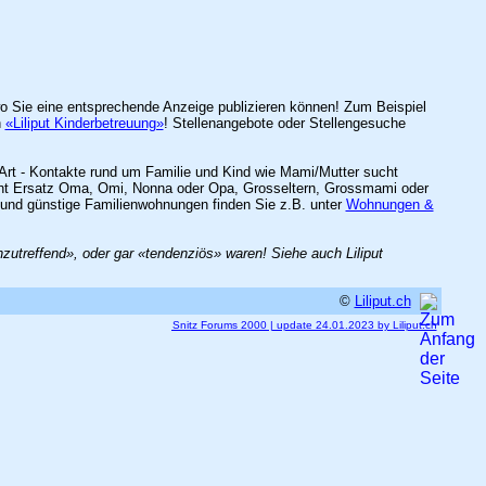
 wo Sie eine entsprechende Anzeige publizieren können! Zum Beispiel
h
«Liliput Kinderbetreuung»
! Stellenangebote oder Stellengesuche
Art - Kontakte rund um Familie und Kind wie Mami/Mutter sucht
sucht Ersatz Oma, Omi, Nonna oder Opa, Grosseltern, Grossmami oder
und günstige Familienwohnungen finden Sie z.B. unter
Wohnungen &
treffend», oder gar «tendenziös» waren! Siehe auch Liliput
©
Liliput.ch
Snitz Forums 2000 | update 24.01.2023 by Liliput.ch