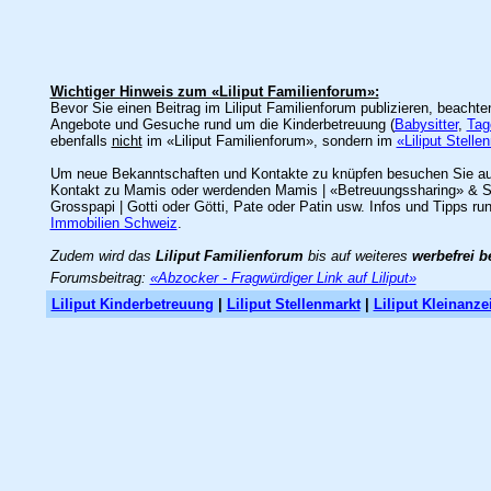
Wichtiger Hinweis zum «Liliput Familienforum»:
Bevor Sie einen Beitrag im Liliput Familienforum publizieren, beacht
Angebote und Gesuche rund um die Kinderbetreuung (
Babysitter
,
Tag
ebenfalls
nicht
im «Liliput Familienforum», sondern im
«Liliput Stelle
Um neue Bekanntschaften und Kontakte zu knüpfen besuchen Sie a
Kontakt zu Mamis oder werdenden Mamis | «Betreuungssharing» & Spie
Grosspapi | Gotti oder Götti, Pate oder Patin usw. Infos und Tipps ru
Immobilien Schweiz
.
Zudem wird das
Liliput Familienforum
bis auf weiteres
werbefrei b
Forumsbeitrag:
«Abzocker - Fragwürdiger Link auf Liliput»
Liliput Kinderbetreuung
|
Liliput Stellenmarkt
|
Liliput Kleinanze