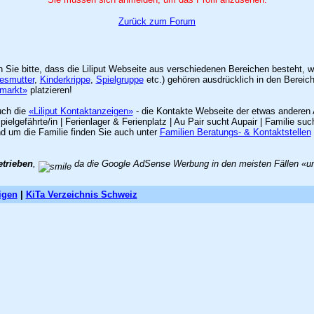
Zurück zum Forum
en Sie bitte, dass die Liliput Webseite aus verschiedenen Bereichen besteht,
esmutter
,
Kinderkrippe
,
Spielgruppe
etc.) gehören ausdrücklich in den Bereic
nmarkt»
platzieren!
uch die
«Liliput Kontaktanzeigen»
- die Kontakte Webseite der etwas anderen 
lgefährte/in | Ferienlager & Ferienplatz | Au Pair sucht Aupair | Familie 
nd um die Familie finden Sie auch unter
Familien Beratungs- & Kontaktstellen
etrieben
,
da die Google AdSense Werbung in den meisten Fällen «unzu
igen
|
KiTa Verzeichnis Schweiz