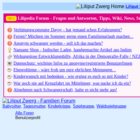
Liliput 
NEU
Lilipedia Forum - Fragen und Antworten, Tipps, Wiki, News, S
Verhütungscomputer Daysy - hat jemand schon Erfahrungen?
Ferien? Möchten im Sommer gerne einen Familienurlaub machen...
Anonym schwanger werden - soll ich das machen?
Namaste Shop - Indischer Laden, handgemachte Artikel aus Indien
Wirkungslose Entwicklungshilfe, Afrika in der Demografie-Falle / NZ
Datenschutz: wichtige Infos zu anonyme/registrierte BenutzerInnen
Eheprobleme - wäre froh um eure ehrlichen Meinungen...
Kinderwunsch mit bedenken - wie erging es euch so mit Kinder?
War noch nie auf Kreuzfahrt im Mittelmeer, was packe ich da ein?
Abnehmen nach Schwangerschaft, halte es nicht mehr aus!
Babysitter
,
Tagesmutter
,
Kinderkrippe
,
Spielgruppe
,
Waldspielgruppe
Alle Foren
Benutzerprofil