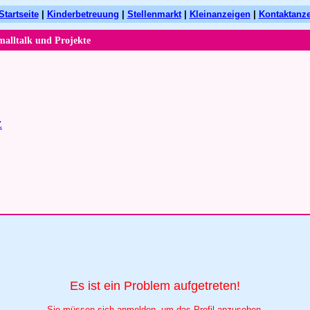
Startseite
|
Kinderbetreuung
|
Stellenmarkt
|
Kleinanzeigen
|
Kontaktanz
malltalk und Projekte
Z
Es ist ein Problem aufgetreten!
Sie müssen sich anmelden, um das Profil anzusehen.