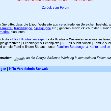
Zurück zum Forum
en Sie bitte, dass die Liliput Webseite aus verschiedenen Bereichen besteht,
esmutter
,
Kinderkrippe
,
Spielgruppe
etc.) gehören ausdrücklich in den Bereic
nmarkt»
platzieren!
uch die
«Liliput Kontaktanzeigen»
- die Kontakte Webseite der etwas anderen 
lgefährte/in | Ferienlager & Ferienplatz | Au Pair sucht Aupair | Familie 
nd um die Familie finden Sie auch unter
Familien Beratungs- & Kontaktstellen
etrieben
,
da die Google AdSense Werbung in den meisten Fällen «unzu
igen
|
KiTa Verzeichnis Schweiz