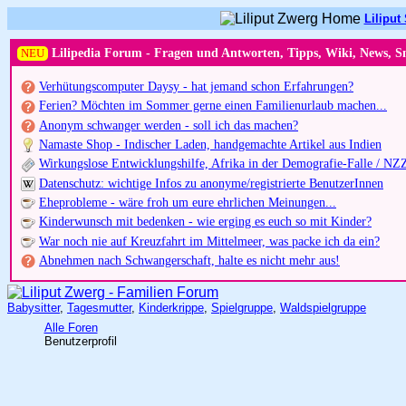
Liliput 
NEU
Lilipedia Forum - Fragen und Antworten, Tipps, Wiki, News, S
Verhütungscomputer Daysy - hat jemand schon Erfahrungen?
Ferien? Möchten im Sommer gerne einen Familienurlaub machen...
Anonym schwanger werden - soll ich das machen?
Namaste Shop - Indischer Laden, handgemachte Artikel aus Indien
Wirkungslose Entwicklungshilfe, Afrika in der Demografie-Falle / NZ
Datenschutz: wichtige Infos zu anonyme/registrierte BenutzerInnen
Eheprobleme - wäre froh um eure ehrlichen Meinungen...
Kinderwunsch mit bedenken - wie erging es euch so mit Kinder?
War noch nie auf Kreuzfahrt im Mittelmeer, was packe ich da ein?
Abnehmen nach Schwangerschaft, halte es nicht mehr aus!
Babysitter
,
Tagesmutter
,
Kinderkrippe
,
Spielgruppe
,
Waldspielgruppe
Alle Foren
Benutzerprofil