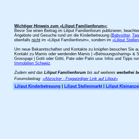
Wichtiger Hinweis zum «Liliput Familienforum»:
Bevor Sie einen Beitrag im Liliput Familienforum publizieren, beacht
Angebote und Gesuche rund um die Kinderbetreuung (
Babysitter
,
Tag
ebenfalls
nicht
im «Liliput Familienforum», sondern im
«Liliput Stelle
Um neue Bekanntschaften und Kontakte zu knüpfen besuchen Sie a
Kontakt zu Mamis oder werdenden Mamis | «Betreuungssharing» & Spie
Grosspapi | Gotti oder Götti, Pate oder Patin usw. Infos und Tipps ru
Immobilien Schweiz
.
Zudem wird das
Liliput Familienforum
bis auf weiteres
werbefrei b
Forumsbeitrag:
«Abzocker - Fragwürdiger Link auf Liliput»
Liliput Kinderbetreuung
|
Liliput Stellenmarkt
|
Liliput Kleinanze