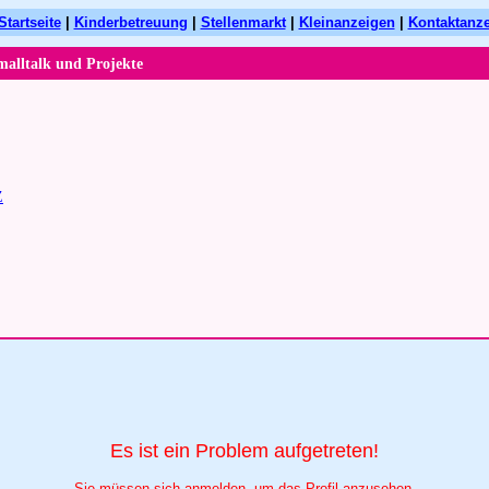
Startseite
|
Kinderbetreuung
|
Stellenmarkt
|
Kleinanzeigen
|
Kontaktanz
malltalk und Projekte
Z
Es ist ein Problem aufgetreten!
Sie müssen sich anmelden, um das Profil anzusehen.