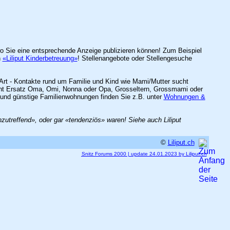
 wo Sie eine entsprechende Anzeige publizieren können! Zum Beispiel
h
«Liliput Kinderbetreuung»
! Stellenangebote oder Stellengesuche
Art - Kontakte rund um Familie und Kind wie Mami/Mutter sucht
sucht Ersatz Oma, Omi, Nonna oder Opa, Grosseltern, Grossmami oder
und günstige Familienwohnungen finden Sie z.B. unter
Wohnungen &
treffend», oder gar «tendenziös» waren! Siehe auch Liliput
©
Liliput.ch
Snitz Forums 2000 | update 24.01.2023 by Liliput.ch