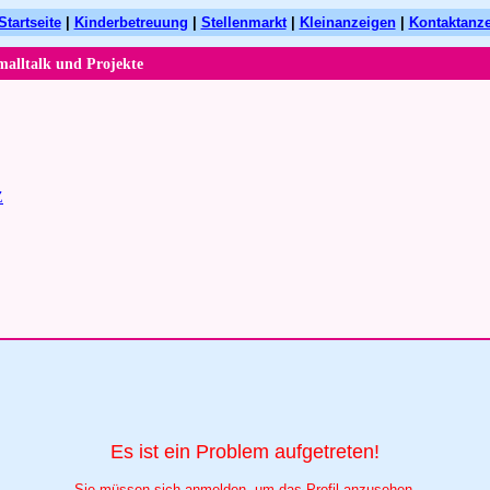
Startseite
|
Kinderbetreuung
|
Stellenmarkt
|
Kleinanzeigen
|
Kontaktanz
malltalk und Projekte
Z
Es ist ein Problem aufgetreten!
Sie müssen sich anmelden, um das Profil anzusehen.