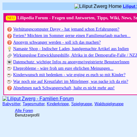
Liliput 
NEU
Lilipedia Forum - Fragen und Antworten, Tipps, Wiki, News, S
Verhütungscomputer Daysy - hat jemand schon Erfahrungen?
Ferien? Möchten im Sommer gerne einen Familienurlaub machen...
Anonym schwanger werden - soll ich das machen?
Namaste Shop - Indischer Laden, handgemachte Artikel aus Indien
Wirkungslose Entwicklungshilfe, Afrika in der Demografie-Falle / NZ
Datenschutz: wichtige Infos zu anonyme/registrierte BenutzerInnen
Eheprobleme - wäre froh um eure ehrlichen Meinungen...
Kinderwunsch mit bedenken - wie erging es euch so mit Kinder?
War noch nie auf Kreuzfahrt im Mittelmeer, was packe ich da ein?
Abnehmen nach Schwangerschaft, halte es nicht mehr aus!
Babysitter
,
Tagesmutter
,
Kinderkrippe
,
Spielgruppe
,
Waldspielgruppe
Alle Foren
Benutzerprofil