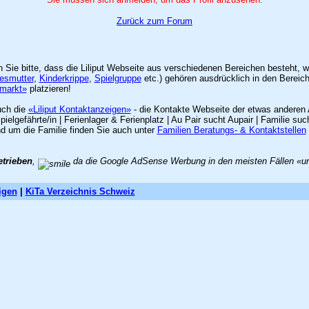
Zurück zum Forum
en Sie bitte, dass die Liliput Webseite aus verschiedenen Bereichen besteht,
esmutter
,
Kinderkrippe
,
Spielgruppe
etc.) gehören ausdrücklich in den Bereic
nmarkt»
platzieren!
uch die
«Liliput Kontaktanzeigen»
- die Kontakte Webseite der etwas anderen 
lgefährte/in | Ferienlager & Ferienplatz | Au Pair sucht Aupair | Familie 
nd um die Familie finden Sie auch unter
Familien Beratungs- & Kontaktstellen
etrieben
,
da die Google AdSense Werbung in den meisten Fällen «unzu
igen
|
KiTa Verzeichnis Schweiz