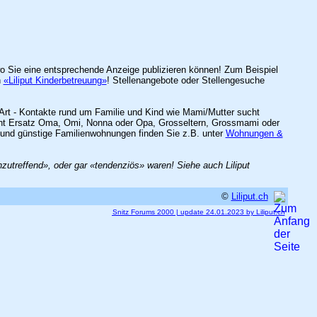
 wo Sie eine entsprechende Anzeige publizieren können! Zum Beispiel
h
«Liliput Kinderbetreuung»
! Stellenangebote oder Stellengesuche
Art - Kontakte rund um Familie und Kind wie Mami/Mutter sucht
sucht Ersatz Oma, Omi, Nonna oder Opa, Grosseltern, Grossmami oder
und günstige Familienwohnungen finden Sie z.B. unter
Wohnungen &
treffend», oder gar «tendenziös» waren! Siehe auch Liliput
©
Liliput.ch
Snitz Forums 2000 | update 24.01.2023 by Liliput.ch