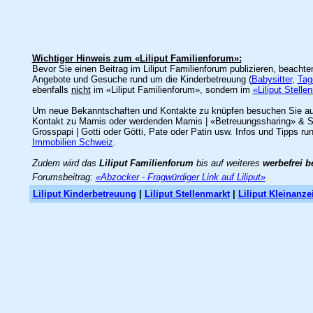
Wichtiger Hinweis zum «Liliput Familienforum»:
Bevor Sie einen Beitrag im Liliput Familienforum publizieren, beacht
Angebote und Gesuche rund um die Kinderbetreuung (
Babysitter
,
Tag
ebenfalls
nicht
im «Liliput Familienforum», sondern im
«Liliput Stelle
Um neue Bekanntschaften und Kontakte zu knüpfen besuchen Sie a
Kontakt zu Mamis oder werdenden Mamis | «Betreuungssharing» & Spie
Grosspapi | Gotti oder Götti, Pate oder Patin usw. Infos und Tipps ru
Immobilien Schweiz
.
Zudem wird das
Liliput Familienforum
bis auf weiteres
werbefrei b
Forumsbeitrag:
«Abzocker - Fragwürdiger Link auf Liliput»
Liliput Kinderbetreuung
|
Liliput Stellenmarkt
|
Liliput Kleinanze