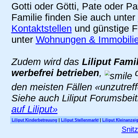
Gotti oder Götti, Pate oder P
Familie finden Sie auch unter
Kontaktstellen
und günstige F
unter
Wohnungen & Immobili
Zudem wird das
Liliput Fami
werbefrei betrieben
,
d
den meisten Fällen «unzutref
Siehe auch Liliput Forumsbei
auf Liliput»
Liliput Kinderbetreuung
|
Liliput Stellenmarkt
|
Liliput Kleinanzei
Snit