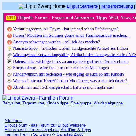
Liliput Startseite
|
Kinderbetreuung
NEU
Lilipedia Forum - Fragen und Antworten, Tipps, Wiki, News, S
Verhütungscomputer Daysy - hat jemand schon Erfahrungen?
Ferien? Möchten im Sommer gerne einen Familienurlaub machen...
Anonym schwanger werden - soll ich das machen?
Namaste Shop - Indischer Laden, handgemachte Artikel aus Indien
Wirkungslose Entwicklungshilfe, Afrika in der Demografie-Falle / NZ
Datenschutz: wichtige Infos zu anonyme/registrierte BenutzerInnen
Eheprobleme - wäre froh um eure ehrlichen Meinungen...
Kinderwunsch mit bedenken - wie erging es euch so mit Kinder?
War noch nie auf Kreuzfahrt im Mittelmeer, was packe ich da ein?
Abnehmen nach Schwangerschaft, halte es nicht mehr aus!
Babysitter
,
Tagesmutter
,
Kinderkrippe
,
Spielgruppe
,
Waldspielgruppe
Alle Foren
Liliput Forum - das Forum zur Liliput Webseite
Erlebniswelt - Freizeitangebote, Ausflüge & Tipps
FamilienTreff in St. Gallen -> Samstag 26.03.