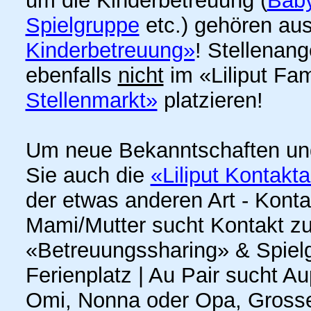
um die Kinderbetreuung (
Baby
Spielgruppe
etc.) gehören aus
Kinderbetreuung»
! Stellenan
ebenfalls
nicht
im «Liliput Fa
Stellenmarkt»
platzieren!
Um neue Bekanntschaften un
Sie auch die
«Liliput Kontakt
der etwas anderen Art - Kont
Mami/Mutter sucht Kontakt z
«Betreuungssharing» & Spielge
Ferienplatz | Au Pair sucht A
Omi, Nonna oder Opa, Grosse