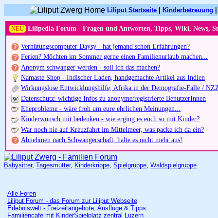
Liliput Startseite
|
Kinderbetreuung
NEU
Lilipedia Forum - Fragen und Antworten, Tipps, Wiki, News, S
Verhütungscomputer Daysy - hat jemand schon Erfahrungen?
Ferien? Möchten im Sommer gerne einen Familienurlaub machen...
Anonym schwanger werden - soll ich das machen?
Namaste Shop - Indischer Laden, handgemachte Artikel aus Indien
Wirkungslose Entwicklungshilfe, Afrika in der Demografie-Falle / NZ
Datenschutz: wichtige Infos zu anonyme/registrierte BenutzerInnen
Eheprobleme - wäre froh um eure ehrlichen Meinungen...
Kinderwunsch mit bedenken - wie erging es euch so mit Kinder?
War noch nie auf Kreuzfahrt im Mittelmeer, was packe ich da ein?
Abnehmen nach Schwangerschaft, halte es nicht mehr aus!
Babysitter
,
Tagesmutter
,
Kinderkrippe
,
Spielgruppe
,
Waldspielgruppe
Alle Foren
Liliput Forum - das Forum zur Liliput Webseite
Erlebniswelt - Freizeitangebote, Ausflüge & Tipps
Familiencafe mit KinderSpielplatz zentral Luzern