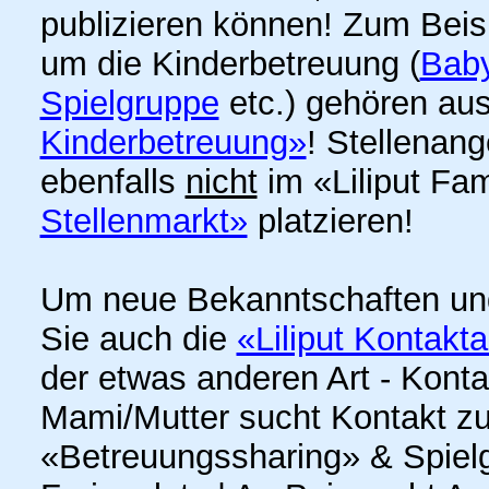
publizieren können! Zum Bei
um die Kinderbetreuung (
Baby
Spielgruppe
etc.) gehören aus
Kinderbetreuung»
! Stellenan
ebenfalls
nicht
im «Liliput Fa
Stellenmarkt»
platzieren!
Um neue Bekanntschaften un
Sie auch die
«Liliput Kontakt
der etwas anderen Art - Kont
Mami/Mutter sucht Kontakt z
«Betreuungssharing» & Spielge