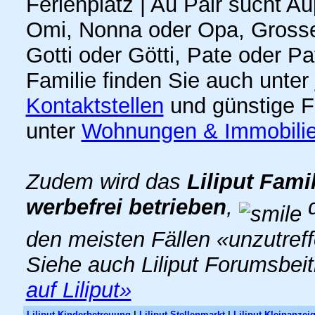
Ferienplatz | Au Pair sucht A
Omi, Nonna oder Opa, Grosse
Gotti oder Götti, Pate oder P
Familie finden Sie auch unter
Kontaktstellen
und günstige F
unter
Wohnungen & Immobili
Zudem wird das
Liliput Fami
werbefrei betrieben
,
d
den meisten Fällen «unzutref
Siehe auch Liliput Forumsbei
auf Liliput»
Liliput Kinderbetreuung
|
Liliput Stellenmarkt
|
Liliput Kleinanzei