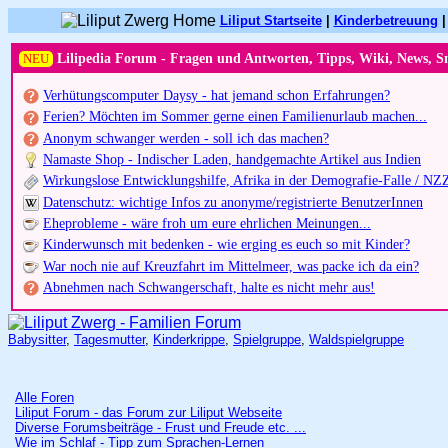
Liliput Startseite
|
Kinderbetreuung
NEU
Lilipedia Forum - Fragen und Antworten, Tipps, Wiki, News, S
Verhütungscomputer Daysy - hat jemand schon Erfahrungen?
Ferien? Möchten im Sommer gerne einen Familienurlaub machen...
Anonym schwanger werden - soll ich das machen?
Namaste Shop - Indischer Laden, handgemachte Artikel aus Indien
Wirkungslose Entwicklungshilfe, Afrika in der Demografie-Falle / NZ
Datenschutz: wichtige Infos zu anonyme/registrierte BenutzerInnen
Eheprobleme - wäre froh um eure ehrlichen Meinungen...
Kinderwunsch mit bedenken - wie erging es euch so mit Kinder?
War noch nie auf Kreuzfahrt im Mittelmeer, was packe ich da ein?
Abnehmen nach Schwangerschaft, halte es nicht mehr aus!
Babysitter
,
Tagesmutter
,
Kinderkrippe
,
Spielgruppe
,
Waldspielgruppe
Alle Foren
Liliput Forum - das Forum zur Liliput Webseite
Diverse Forumsbeiträge - Frust und Freude etc. ...
Wie im Schlaf - Tipp zum Sprachen-Lernen