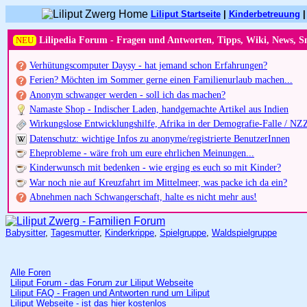
Liliput Startseite
|
Kinderbetreuung
NEU
Lilipedia Forum - Fragen und Antworten, Tipps, Wiki, News, S
Verhütungscomputer Daysy - hat jemand schon Erfahrungen?
Ferien? Möchten im Sommer gerne einen Familienurlaub machen...
Anonym schwanger werden - soll ich das machen?
Namaste Shop - Indischer Laden, handgemachte Artikel aus Indien
Wirkungslose Entwicklungshilfe, Afrika in der Demografie-Falle / NZ
Datenschutz: wichtige Infos zu anonyme/registrierte BenutzerInnen
Eheprobleme - wäre froh um eure ehrlichen Meinungen...
Kinderwunsch mit bedenken - wie erging es euch so mit Kinder?
War noch nie auf Kreuzfahrt im Mittelmeer, was packe ich da ein?
Abnehmen nach Schwangerschaft, halte es nicht mehr aus!
Babysitter
,
Tagesmutter
,
Kinderkrippe
,
Spielgruppe
,
Waldspielgruppe
Alle Foren
Liliput Forum - das Forum zur Liliput Webseite
Liliput FAQ - Fragen und Antworten rund um Liliput
Liliput Webseite - ist das hier kostenlos