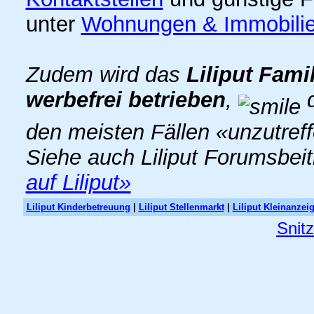
unter
Wohnungen & Immobili
Zudem wird das
Liliput Fami
werbefrei betrieben
,
d
den meisten Fällen «unzutref
Siehe auch Liliput Forumsbei
auf Liliput»
Liliput Kinderbetreuung
|
Liliput Stellenmarkt
|
Liliput Kleinanzei
Snit