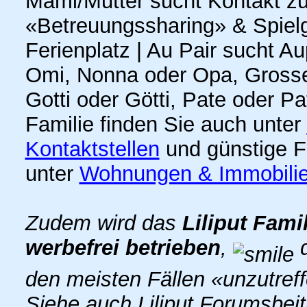
Mami/Mutter sucht Kontakt z
«Betreuungssharing» & Spielge
Ferienplatz | Au Pair sucht A
Omi, Nonna oder Opa, Grosse
Gotti oder Götti, Pate oder P
Familie finden Sie auch unter
Kontaktstellen
und günstige F
unter
Wohnungen & Immobili
Zudem wird das
Liliput Fami
werbefrei betrieben
,
d
den meisten Fällen «unzutref
Siehe auch Liliput Forumsbei