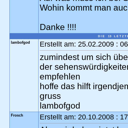
Wohin kommt man auch
Danke !!!!
D I E 13 L E T Z T 
lambofgod
Erstellt am: 25.02.2009 : 0
zumindest um sich über 
der sehenswürdigkeite
empfehlen
hoffe das hilft irgendj
gruss
lambofgod
Frosch
Erstellt am: 20.10.2008 : 1