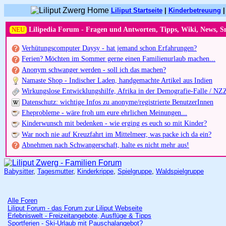
Liliput Startseite
|
Kinderbetreuung
NEU
Lilipedia Forum - Fragen und Antworten, Tipps, Wiki, News, S
Verhütungscomputer Daysy - hat jemand schon Erfahrungen?
Ferien? Möchten im Sommer gerne einen Familienurlaub machen...
Anonym schwanger werden - soll ich das machen?
Namaste Shop - Indischer Laden, handgemachte Artikel aus Indien
Wirkungslose Entwicklungshilfe, Afrika in der Demografie-Falle / NZ
Datenschutz: wichtige Infos zu anonyme/registrierte BenutzerInnen
Eheprobleme - wäre froh um eure ehrlichen Meinungen...
Kinderwunsch mit bedenken - wie erging es euch so mit Kinder?
War noch nie auf Kreuzfahrt im Mittelmeer, was packe ich da ein?
Abnehmen nach Schwangerschaft, halte es nicht mehr aus!
Babysitter
,
Tagesmutter
,
Kinderkrippe
,
Spielgruppe
,
Waldspielgruppe
Alle Foren
Liliput Forum - das Forum zur Liliput Webseite
Erlebniswelt - Freizeitangebote, Ausflüge & Tipps
Sportferien - Ski-Urlaub mit Pauschalangebot?