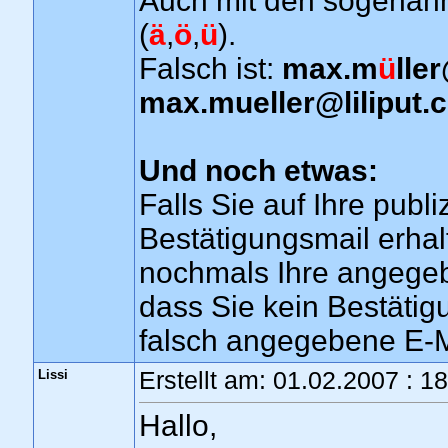
Auch mit den sogenann
(
ä
,
ö
,
ü
).
Falsch ist:
max.m
ü
ller
max.mueller
@
liliput.
Und noch etwas:
Falls Sie auf Ihre publi
Bestätigungsmail erhalt
nochmals Ihre angegeb
dass Sie kein Bestätigu
falsch angegebene E-M
Lissi
Erstellt am: 01.02.2007 : 1
Hallo,