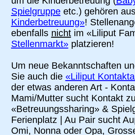
um die Kinderbetreuung (
Baby
Spielgruppe
etc.) gehören aus
Kinderbetreuung»
! Stellenan
ebenfalls
nicht
im «Liliput Fa
Stellenmarkt»
platzieren!
Um neue Bekanntschaften un
Sie auch die
«Liliput Kontakt
der etwas anderen Art - Kont
Mami/Mutter sucht Kontakt z
«Betreuungssharing» & Spielge
Ferienplatz | Au Pair sucht A
Omi, Nonna oder Opa, Grosse