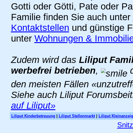
Gotti oder Götti, Pate oder P
Familie finden Sie auch unter
Kontaktstellen
und günstige F
unter
Wohnungen & Immobili
Zudem wird das
Liliput Fami
werbefrei betrieben
,
d
den meisten Fällen «unzutref
Siehe auch Liliput Forumsbei
auf Liliput»
Liliput Kinderbetreuung
|
Liliput Stellenmarkt
|
Liliput Kleinanzei
Snit