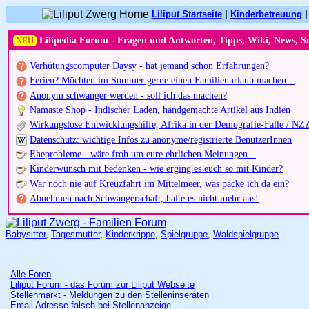
Liliput Startseite
|
Kinderbetreuung
NEU
Lilipedia Forum - Fragen und Antworten, Tipps, Wiki, News, S
Verhütungscomputer Daysy - hat jemand schon Erfahrungen?
Ferien? Möchten im Sommer gerne einen Familienurlaub machen...
Anonym schwanger werden - soll ich das machen?
Namaste Shop - Indischer Laden, handgemachte Artikel aus Indien
Wirkungslose Entwicklungshilfe, Afrika in der Demografie-Falle / NZ
Datenschutz: wichtige Infos zu anonyme/registrierte BenutzerInnen
Eheprobleme - wäre froh um eure ehrlichen Meinungen...
Kinderwunsch mit bedenken - wie erging es euch so mit Kinder?
War noch nie auf Kreuzfahrt im Mittelmeer, was packe ich da ein?
Abnehmen nach Schwangerschaft, halte es nicht mehr aus!
Babysitter
,
Tagesmutter
,
Kinderkrippe
,
Spielgruppe
,
Waldspielgruppe
Alle Foren
Liliput Forum - das Forum zur Liliput Webseite
Stellenmarkt - Meldungen zu den Stelleninseraten
Email Adresse falsch bei Stellenanzeige