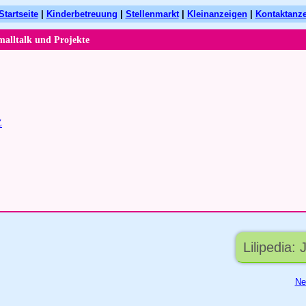
Startseite
|
Kinderbetreuung
|
Stellenmarkt
|
Kleinanzeigen
|
Kontaktanz
malltalk und Projekte
Z
Lilipedia:
Ne