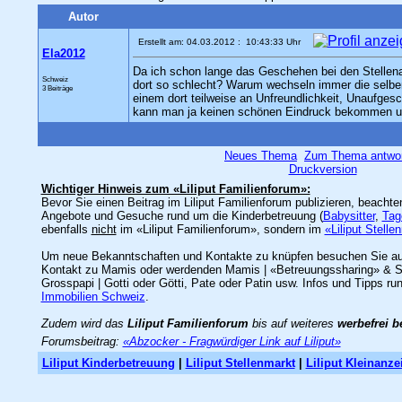
Autor
Erstellt am: 04.03.2012 : 10:43:33 Uhr
Ela2012
Da ich schon lange das Geschehen bei den Stellenang
Schweiz
dort so schlecht? Warum wechseln immer die selben
3 Beiträge
einem dort teilweise an Unfreundlichkeit, Unaufgesc
kann man ja keinen schönen Eindruck bekommen und 
Neues Thema
Zum Thema antwo
Druckversion
Wichtiger Hinweis zum «Liliput Familienforum»:
Bevor Sie einen Beitrag im Liliput Familienforum publizieren, beacht
Angebote und Gesuche rund um die Kinderbetreuung (
Babysitter
,
Tag
ebenfalls
nicht
im «Liliput Familienforum», sondern im
«Liliput Stelle
Um neue Bekanntschaften und Kontakte zu knüpfen besuchen Sie a
Kontakt zu Mamis oder werdenden Mamis | «Betreuungssharing» & Spie
Grosspapi | Gotti oder Götti, Pate oder Patin usw. Infos und Tipps ru
Immobilien Schweiz
.
Zudem wird das
Liliput Familienforum
bis auf weiteres
werbefrei b
Forumsbeitrag:
«Abzocker - Fragwürdiger Link auf Liliput»
Liliput Kinderbetreuung
|
Liliput Stellenmarkt
|
Liliput Kleinanze