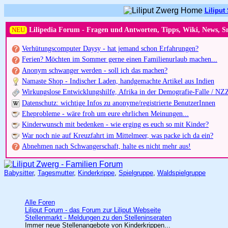
Liliput 
NEU
Lilipedia Forum - Fragen und Antworten, Tipps, Wiki, News, S
Verhütungscomputer Daysy - hat jemand schon Erfahrungen?
Ferien? Möchten im Sommer gerne einen Familienurlaub machen...
Anonym schwanger werden - soll ich das machen?
Namaste Shop - Indischer Laden, handgemachte Artikel aus Indien
Wirkungslose Entwicklungshilfe, Afrika in der Demografie-Falle / NZ
Datenschutz: wichtige Infos zu anonyme/registrierte BenutzerInnen
Eheprobleme - wäre froh um eure ehrlichen Meinungen...
Kinderwunsch mit bedenken - wie erging es euch so mit Kinder?
War noch nie auf Kreuzfahrt im Mittelmeer, was packe ich da ein?
Abnehmen nach Schwangerschaft, halte es nicht mehr aus!
Babysitter
,
Tagesmutter
,
Kinderkrippe
,
Spielgruppe
,
Waldspielgruppe
Alle Foren
Liliput Forum - das Forum zur Liliput Webseite
Stellenmarkt - Meldungen zu den Stelleninseraten
Immer neue Stellenangebote von Kinderkrippen...