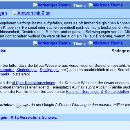
Thema
eboten verfolge ist mir aufgefallen, dass es oft immer die gleichen Krippen s
 Krippen ihr Personal oder suchen eventuell nach der nicht bestandenen Pro
hlossenheit, Desinteresse, Steifheit und negativen Schwingungen von der Mitar
dort schaffen wollen! Da wäre sicher auch ein Teil zur Erklärung, warum div
Thema
rten
Springe n
en Sie bitte, dass die Liliput Webseite aus verschiedenen Bereichen besteht,
esmutter
,
Kinderkrippe
,
Spielgruppe
etc.) gehören ausdrücklich in den Bereic
nmarkt»
platzieren!
uch die
«Liliput Kontaktanzeigen»
- die Kontakte Webseite der etwas anderen 
lgefährte/in | Ferienlager & Ferienplatz | Au Pair sucht Aupair | Familie 
nd um die Familie finden Sie auch unter
Familien Beratungs- & Kontaktstellen
etrieben
,
da die Google AdSense Werbung in den meisten Fällen «unzu
igen
|
KiTa Verzeichnis Schweiz