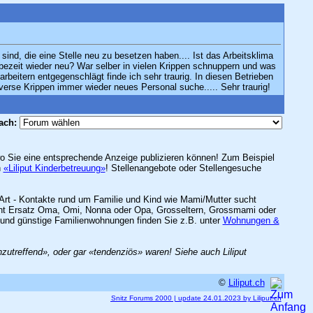
ind, die eine Stelle neu zu besetzen haben.... Ist das Arbeitsklima
bezeit wieder neu? War selber in vielen Krippen schnuppern und was
beitern entgegenschlägt finde ich sehr traurig. In diesen Betrieben
erse Krippen immer wieder neues Personal suche..... Sehr traurig!
ach:
 wo Sie eine entsprechende Anzeige publizieren können! Zum Beispiel
h
«Liliput Kinderbetreuung»
! Stellenangebote oder Stellengesuche
Art - Kontakte rund um Familie und Kind wie Mami/Mutter sucht
sucht Ersatz Oma, Omi, Nonna oder Opa, Grosseltern, Grossmami oder
und günstige Familienwohnungen finden Sie z.B. unter
Wohnungen &
treffend», oder gar «tendenziös» waren! Siehe auch Liliput
©
Liliput.ch
Snitz Forums 2000 | update 24.01.2023 by Liliput.ch