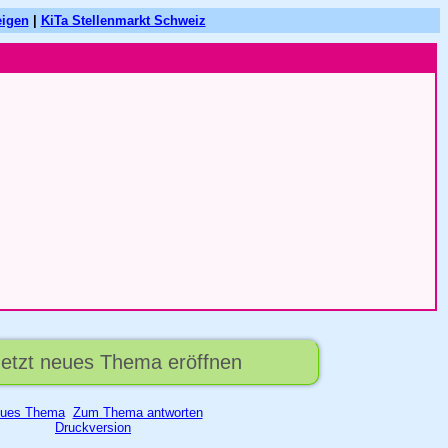
eigen
|
KiTa Stellenmarkt Schweiz
 Jetzt neues Thema eröffnen
ues Thema
Zum Thema antworten
Druckversion