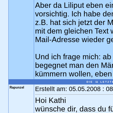
Aber da Liliput eben ein
vorsichtig. Ich habe d
z.B. hat sich jetzt der
mit dem gleichen Text
Mail-Adresse wieder g
Und ich frage mich: ab
begegnet man den Männ
kümmern wollen, eben n
D I E 11 L E T Z T 
Rapunzel
Erstellt am: 05.05.2008 : 0
Hoi Kathi
wünsche dir, dass du f