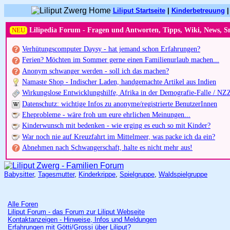
Liliput Startseite
|
Kinderbetreuung
NEU
Lilipedia Forum - Fragen und Antworten, Tipps, Wiki, News, S
Verhütungscomputer Daysy - hat jemand schon Erfahrungen?
Ferien? Möchten im Sommer gerne einen Familienurlaub machen...
Anonym schwanger werden - soll ich das machen?
Namaste Shop - Indischer Laden, handgemachte Artikel aus Indien
Wirkungslose Entwicklungshilfe, Afrika in der Demografie-Falle / NZ
Datenschutz: wichtige Infos zu anonyme/registrierte BenutzerInnen
Eheprobleme - wäre froh um eure ehrlichen Meinungen...
Kinderwunsch mit bedenken - wie erging es euch so mit Kinder?
War noch nie auf Kreuzfahrt im Mittelmeer, was packe ich da ein?
Abnehmen nach Schwangerschaft, halte es nicht mehr aus!
Babysitter
,
Tagesmutter
,
Kinderkrippe
,
Spielgruppe
,
Waldspielgruppe
Alle Foren
Liliput Forum - das Forum zur Liliput Webseite
Kontaktanzeigen - Hinweise, Infos und Meldungen
Erfahrungen mit Götti/Grossi über Liliput?