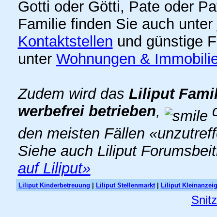
Gotti oder Götti, Pate oder P
Familie finden Sie auch unter
Kontaktstellen
und günstige F
unter
Wohnungen & Immobili
Zudem wird das
Liliput Fami
werbefrei betrieben
,
d
den meisten Fällen «unzutref
Siehe auch Liliput Forumsbei
auf Liliput»
Liliput Kinderbetreuung
|
Liliput Stellenmarkt
|
Liliput Kleinanzei
Snit