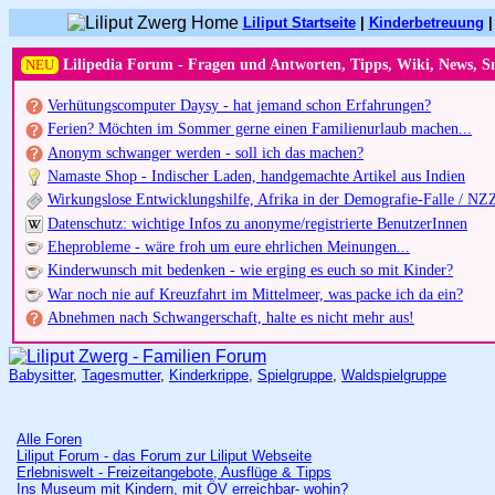
Liliput Startseite
|
Kinderbetreuung
NEU
Lilipedia Forum - Fragen und Antworten, Tipps, Wiki, News, S
Verhütungscomputer Daysy - hat jemand schon Erfahrungen?
Ferien? Möchten im Sommer gerne einen Familienurlaub machen...
Anonym schwanger werden - soll ich das machen?
Namaste Shop - Indischer Laden, handgemachte Artikel aus Indien
Wirkungslose Entwicklungshilfe, Afrika in der Demografie-Falle / NZ
Datenschutz: wichtige Infos zu anonyme/registrierte BenutzerInnen
Eheprobleme - wäre froh um eure ehrlichen Meinungen...
Kinderwunsch mit bedenken - wie erging es euch so mit Kinder?
War noch nie auf Kreuzfahrt im Mittelmeer, was packe ich da ein?
Abnehmen nach Schwangerschaft, halte es nicht mehr aus!
Babysitter
,
Tagesmutter
,
Kinderkrippe
,
Spielgruppe
,
Waldspielgruppe
Alle Foren
Liliput Forum - das Forum zur Liliput Webseite
Erlebniswelt - Freizeitangebote, Ausflüge & Tipps
Ins Museum mit Kindern, mit ÖV erreichbar- wohin?