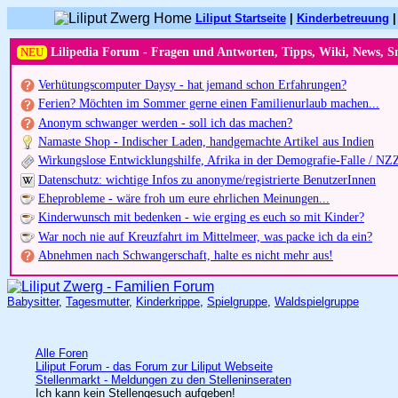
Liliput Startseite
|
Kinderbetreuung
NEU
Lilipedia Forum - Fragen und Antworten, Tipps, Wiki, News, S
Verhütungscomputer Daysy - hat jemand schon Erfahrungen?
Ferien? Möchten im Sommer gerne einen Familienurlaub machen...
Anonym schwanger werden - soll ich das machen?
Namaste Shop - Indischer Laden, handgemachte Artikel aus Indien
Wirkungslose Entwicklungshilfe, Afrika in der Demografie-Falle / NZ
Datenschutz: wichtige Infos zu anonyme/registrierte BenutzerInnen
Eheprobleme - wäre froh um eure ehrlichen Meinungen...
Kinderwunsch mit bedenken - wie erging es euch so mit Kinder?
War noch nie auf Kreuzfahrt im Mittelmeer, was packe ich da ein?
Abnehmen nach Schwangerschaft, halte es nicht mehr aus!
Babysitter
,
Tagesmutter
,
Kinderkrippe
,
Spielgruppe
,
Waldspielgruppe
Alle Foren
Liliput Forum - das Forum zur Liliput Webseite
Stellenmarkt - Meldungen zu den Stelleninseraten
Ich kann kein Stellengesuch aufgeben!