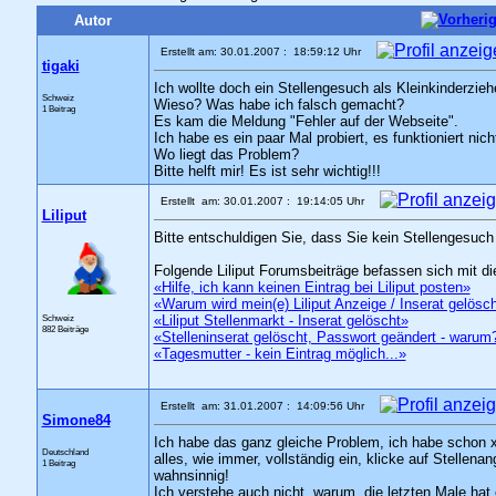
Autor
Erstellt am: 30.01.2007 : 18:59:12 Uhr
tigaki
Ich wollte doch ein Stellengesuch als Kleinkinderz
Schweiz
Wieso? Was habe ich falsch gemacht?
1 Beitrag
Es kam die Meldung "Fehler auf der Webseite".
Ich habe es ein paar Mal probiert, es funktioniert nich
Wo liegt das Problem?
Bitte helft mir! Es ist sehr wichtig!!!
Erstellt am: 30.01.2007 : 19:14:05 Uhr
Liliput
Bitte entschuldigen Sie, dass Sie kein Stellengesuch
Folgende Liliput Forumsbeiträge befassen sich mit 
«Hilfe, ich kann keinen Eintrag bei Liliput posten»
«Warum wird mein(e) Liliput Anzeige / Inserat gelösc
Schweiz
«Liliput Stellenmarkt - Inserat gelöscht»
882 Beiträge
«Stelleninserat gelöscht, Passwort geändert - warum
«Tagesmutter - kein Eintrag möglich...»
Erstellt am: 31.01.2007 : 14:09:56 Uhr
Simone84
Ich habe das ganz gleiche Problem, ich habe schon x
Deutschland
alles, wie immer, vollständig ein, klicke auf Stell
1 Beitrag
wahnsinnig!
Ich verstehe auch nicht, warum, die letzten Male hat