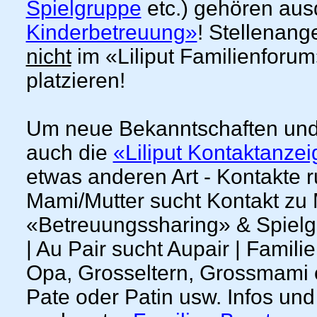
Spielgruppe
etc.) gehören aus
Kinderbetreuung»
! Stellenang
nicht
im «Liliput Familienforu
platzieren!
Um neue Bekanntschaften und
auch die
«Liliput Kontaktanze
etwas anderen Art - Kontakte 
Mami/Mutter sucht Kontakt zu
«Betreuungssharing» & Spielgef
| Au Pair sucht Aupair | Famil
Opa, Grosseltern, Grossmami od
Pate oder Patin usw. Infos und