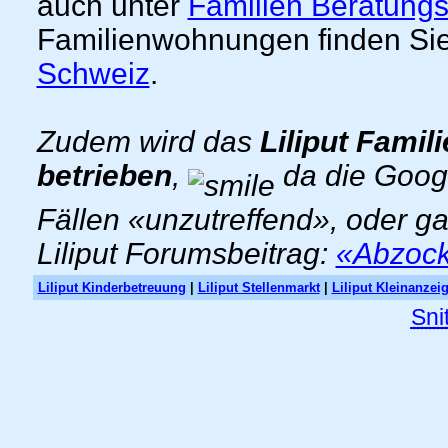
auch unter
Familien Beratungs
Familienwohnungen finden Sie
Schweiz
.
Zudem wird das
Liliput Famil
betrieben
,
da die Goog
Fällen «unzutreffend», oder g
Liliput Forumsbeitrag:
«Abzocke
Liliput Kinderbetreuung
|
Liliput Stellenmarkt
|
Liliput Kleinanzei
Sni