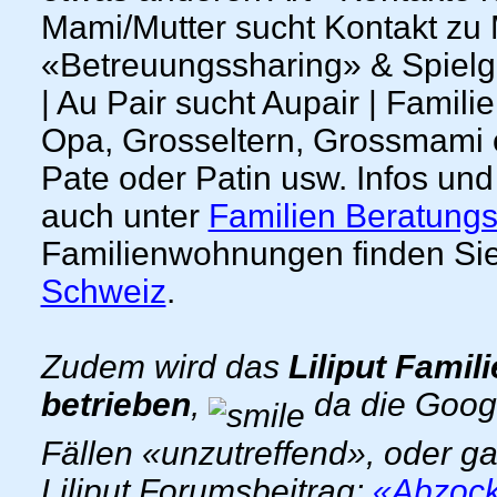
Mami/Mutter sucht Kontakt zu
«Betreuungssharing» & Spielgef
| Au Pair sucht Aupair | Famil
Opa, Grosseltern, Grossmami od
Pate oder Patin usw. Infos und
auch unter
Familien Beratungs
Familienwohnungen finden Sie
Schweiz
.
Zudem wird das
Liliput Famil
betrieben
,
da die Goog
Fällen «unzutreffend», oder g
Liliput Forumsbeitrag:
«Abzocke