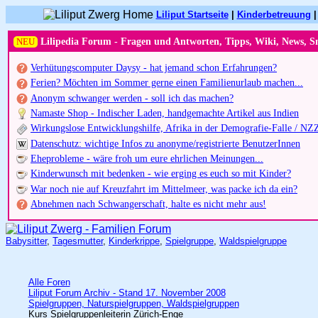
Liliput Startseite
|
Kinderbetreuung
NEU
Lilipedia Forum - Fragen und Antworten, Tipps, Wiki, News, S
Verhütungscomputer Daysy - hat jemand schon Erfahrungen?
Ferien? Möchten im Sommer gerne einen Familienurlaub machen...
Anonym schwanger werden - soll ich das machen?
Namaste Shop - Indischer Laden, handgemachte Artikel aus Indien
Wirkungslose Entwicklungshilfe, Afrika in der Demografie-Falle / NZ
Datenschutz: wichtige Infos zu anonyme/registrierte BenutzerInnen
Eheprobleme - wäre froh um eure ehrlichen Meinungen...
Kinderwunsch mit bedenken - wie erging es euch so mit Kinder?
War noch nie auf Kreuzfahrt im Mittelmeer, was packe ich da ein?
Abnehmen nach Schwangerschaft, halte es nicht mehr aus!
Babysitter
,
Tagesmutter
,
Kinderkrippe
,
Spielgruppe
,
Waldspielgruppe
Alle Foren
Liliput Forum Archiv - Stand 17. November 2008
Spielgruppen, Naturspielgruppen, Waldspielgruppen
Kurs Spielgruppenleiterin Zürich-Enge