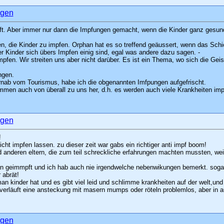
t. Aber immer nur dann die Impfungen gemacht, wenn die Kinder ganz gesund 
n, die Kinder zu impfen. Orphan hat es so treffend geäussert, wenn das Schic
der Kinder sich übers Impfen einig sind, egal was andere dazu sagen. -
mpfen. Wir streiten uns aber nicht darüber. Es ist ein Thema, wo sich die Geis
ngen.
fernab vom Tourismus, habe ich die obgenannten Imfpungen aufgefrischt.
men auch von überall zu uns her, d.h. es werden auch viele Krankheiten impor
!
cht impfen lassen. zu dieser zeit war gabs ein richtiger anti impf boom!
d anderen eltern, die zum teil schreckliche erfahrungen machten mussten, wei
plan geimmpft und ich hab auch nie irgendwelche nebenwikungen bemerkt. sog
 abrät!
n kinder hat und es gibt viel leid und schlimme krankheiten auf der welt,u
 verläuft eine ansteckung mit masern mumps oder röteln problemlos, aber in