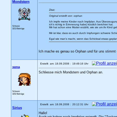
Mondstern
Zitat:
Original erstellt von: orphan
Ich impfe meine Kinder nach Impfplan. Aus Überzeugun
ich's richtig in Erinnerung habe) kürzlich berichtet hat.
Schweiz
Mir hat schon eine Mutter erzählt, wie sie um ihr Kind ge
3213 Beiträge
Mir ist klar, dass es auch durch Impfungen schwere Sch
Egal wie man's macht, wenn das Schicksal etwas geplant 
Ich mache es genau so Orphan und für uns stimmt
Erstellt am: 18.09.2008 : 19:49:16 Uhr
xena
Schliesse mich Mondstern und Orphan an.
Schweiz
1152 Beiträge
Erstellt am: 18.09.2008 : 20:12:31 Uhr
Sirius
Hallo!
Auch wir haben nach Impfplan geimpft. Die "Zecken