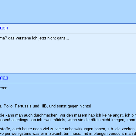
ema? das verstehe ich jetzt nicht ganz...
eren:
, Polio, Pertussis und HiB, und sonst gegen nichts!
die kann man auch durchmachen. vor den masern hab ich keine angst, ich bin
ssen! allerdings hab ich zwei mädels, wenn sie die röteln nicht kriegen, kan
fstoffe, auch heute noch viel zu viele nebenwirkungen haben, z.b. die zecken
r körper wenigstens was er in zukunft tun muss. mit impfungen versucht man