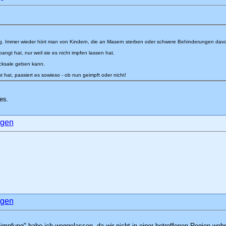
g. Immer wieder hört man von Kindern, die an Masern sterben oder schwere Behinderungen davo
bangt hat, nur weil sie es nicht impfen lassen hat.
icksale geben kann.
hat, passiert es sowieso - ob nun geimpft oder nicht!
 es.
impfung" habe ich weggelassen, da wir nicht in einer betroffenen Region woh