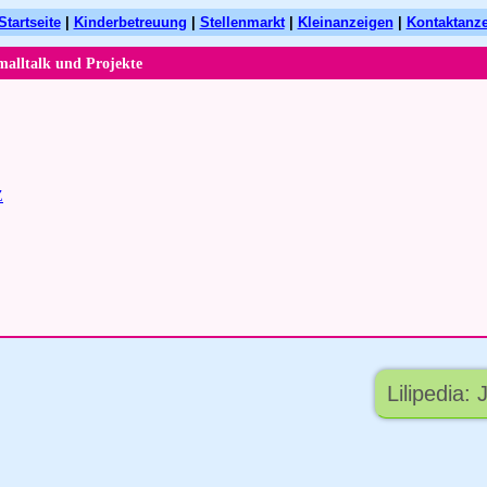
Startseite
|
Kinderbetreuung
|
Stellenmarkt
|
Kleinanzeigen
|
Kontaktanz
malltalk und Projekte
Z
Lilipedia: