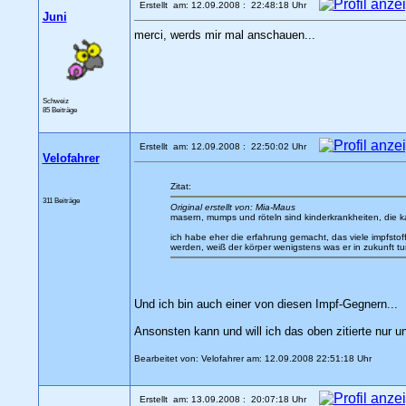
Erstellt am: 12.09.2008 : 22:48:18 Uhr
Juni
merci, werds mir mal anschauen...
Schweiz
85 Beiträge
Erstellt am: 12.09.2008 : 22:50:02 Uhr
Velofahrer
Zitat:
311 Beiträge
Original erstellt von: Mia-Maus
masern, mumps und röteln sind kinderkrankheiten, die
ich habe eher die erfahrung gemacht, das viele impfstof
werden, weiß der körper wenigstens was er in zukunft t
Und ich bin auch einer von diesen Impf-Gegnern...
Ansonsten kann und will ich das oben zitierte nur un
Bearbeitet von: Velofahrer am: 12.09.2008 22:51:18 Uhr
Erstellt am: 13.09.2008 : 20:07:18 Uhr