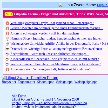
Liliput 
NEU
Lilipedia Forum - Fragen und Antworten, Tipps, Wiki, News, S
Verhütungscomputer Daysy - hat jemand schon Erfahrungen?
Ferien? Möchten im Sommer gerne einen Familienurlaub machen...
Anonym schwanger werden - soll ich das machen?
Namaste Shop - Indischer Laden, handgemachte Artikel aus Indien
Wirkungslose Entwicklungshilfe, Afrika in der Demografie-Falle / NZ
Datenschutz: wichtige Infos zu anonyme/registrierte BenutzerInnen
Eheprobleme - wäre froh um eure ehrlichen Meinungen...
Kinderwunsch mit bedenken - wie erging es euch so mit Kinder?
War noch nie auf Kreuzfahrt im Mittelmeer, was packe ich da ein?
Abnehmen nach Schwangerschaft, halte es nicht mehr aus!
Babysitter
,
Tagesmutter
,
Kinderkrippe
,
Spielgruppe
,
Waldspielgruppe
Alle Foren
Liliput Forum Archiv - Stand 17. November 2008
Impfen, Impfung, Gesundheitsprävention & Förderung
Impfen - welche Impfungen habt ihr gemacht?