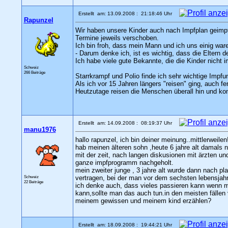
Erstellt am: 13.09.2008 : 21:18:46 Uhr
Rapunzel
Wir haben unsere Kinder auch nach Impfplan geimpf
Termine jeweils verschoben.
Ich bin froh, dass mein Mann und ich uns einig ware
- Darum denke ich, ist es wichtig, dass die Eltern 
Ich habe viele gute Bekannte, die die Kinder nicht i
Schweiz
266 Beiträge
Starrkrampf und Polio finde ich sehr wichtige Impfu
Als ich vor 15 Jahren längers "reisen" ging, auch 
Heutzutage reisen die Menschen überall hin und kom
Erstellt am: 14.09.2008 : 08:19:37 Uhr
manu1976
hallo rapunzel, ich bin deiner meinung..mittlerweilen
hab meinen älteren sohn ,heute 6 jahre alt damals ni
mit der zeit, nach langen diskusionen mit ärzten un
ganze impfprogramm nachgeholt.
mein zweiter junge , 3 jahre alt wurde dann nach 
Schweiz
vertragen, bei der man vor dem sechsten lebensjahr
22 Beiträge
ich denke auch, dass vieles passieren kann wenn ma
kann,sollte man das auch tun.in den meisten fällen
meinem gewissen und meinem kind erzählen?
Erstellt am: 18.09.2008 : 19:44:21 Uhr