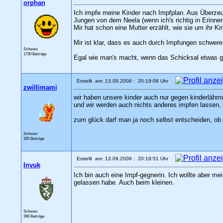
orphan
Ich impfe meine Kinder nach Impfplan. Aus Überzeu
Jungen von dem Neela (wenn ich's richtig in Erinneru
Mir hat schon eine Mutter erzählt, wie sie um ihr Ki
Mir ist klar, dass es auch durch Impfungen schwer
Schweiz
1730 Beiträge
Egal wie man's macht, wenn das Schicksal etwas gep
Erstellt am: 13.09.2008 : 20:19:08 Uhr
zwillimami
wir haben unsere kinder auch nur gegen kinderlähmu
und wir werden auch nichts anderes impfen lassen,
zum glück darf man ja noch selbst entscheiden, ob 
Schweiz
305 Beiträge
Erstellt am: 13.09.2008 : 20:19:51 Uhr
Inyuk
Ich bin auch eine Impf-gegnerin. Ich wollte aber m
gelassen habe. Auch beim kleinen.
Schweiz
396 Beiträge