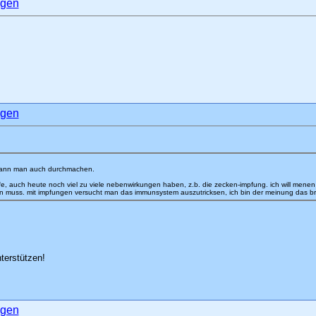
 kann man auch durchmachen.
fe, auch heute noch viel zu viele nebenwirkungen haben, z.b. die zecken-impfung. ich will menen
un muss. mit impfungen versucht man das immunsystem auszutricksen, ich bin der meinung das bra
terstützen!