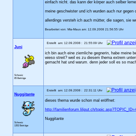
einfach nicht. das kann der körper auch selber lerne
meine geschwister und ich wurden auch nur gegen di
allerdings versteh ich auch mütter, die sagen, sie 
Bearbeitet von: Mia-Maus am: 12.09.2008 21:56:55 Uhr
Erstellt am: 12.09.2008 : 21:55:09 Uhr
Juni
ich bin auch eine ziemliche gegnerin, habe meine be
wieso streit? weil es zu diesem thema extrem unters
gemacht hat und warum. denn jeder soll es so machen
Schweiz
85 Beiträge
Erstellt am: 12.09.2008 : 22:31:11 Uhr
Nuggitante
dieses thema wurde schon mal eröffnet:
http://familienforum.liliput.ch/topic.asp?TOPIC_ID=
Nuggitante
Schweiz
1352 Beiträge