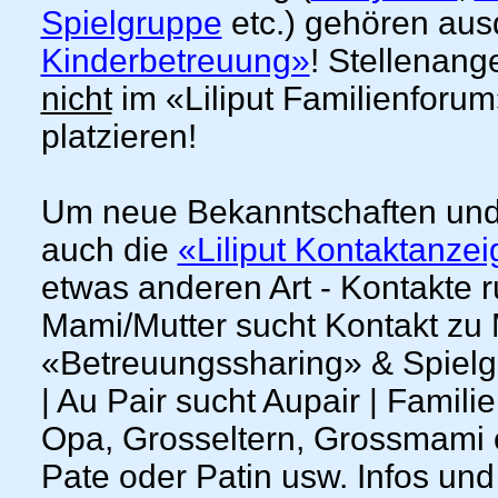
Spielgruppe
etc.) gehören aus
Kinderbetreuung»
! Stellenang
nicht
im «Liliput Familienforu
platzieren!
Um neue Bekanntschaften und
auch die
«Liliput Kontaktanze
etwas anderen Art - Kontakte 
Mami/Mutter sucht Kontakt zu
«Betreuungssharing» & Spielgef
| Au Pair sucht Aupair | Famil
Opa, Grosseltern, Grossmami od
Pate oder Patin usw. Infos und