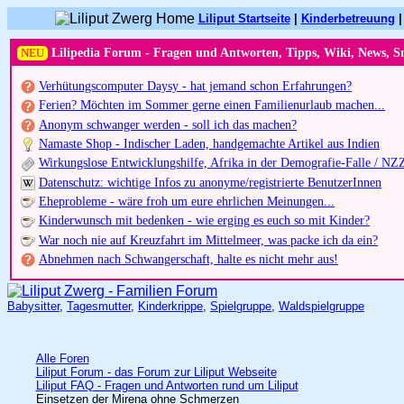
Liliput Startseite
|
Kinderbetreuung
NEU
Lilipedia Forum - Fragen und Antworten, Tipps, Wiki, News, S
Verhütungscomputer Daysy - hat jemand schon Erfahrungen?
Ferien? Möchten im Sommer gerne einen Familienurlaub machen...
Anonym schwanger werden - soll ich das machen?
Namaste Shop - Indischer Laden, handgemachte Artikel aus Indien
Wirkungslose Entwicklungshilfe, Afrika in der Demografie-Falle / NZ
Datenschutz: wichtige Infos zu anonyme/registrierte BenutzerInnen
Eheprobleme - wäre froh um eure ehrlichen Meinungen...
Kinderwunsch mit bedenken - wie erging es euch so mit Kinder?
War noch nie auf Kreuzfahrt im Mittelmeer, was packe ich da ein?
Abnehmen nach Schwangerschaft, halte es nicht mehr aus!
Babysitter
,
Tagesmutter
,
Kinderkrippe
,
Spielgruppe
,
Waldspielgruppe
Alle Foren
Liliput Forum - das Forum zur Liliput Webseite
Liliput FAQ - Fragen und Antworten rund um Liliput
Einsetzen der Mirena ohne Schmerzen