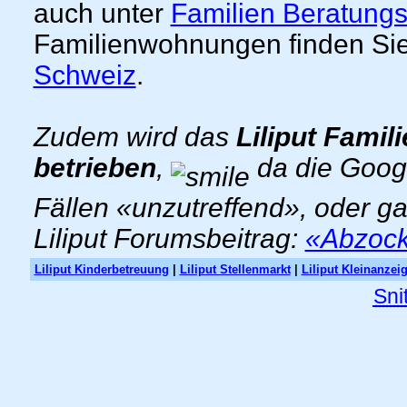
auch unter
Familien Beratungs
Familienwohnungen finden Sie
Schweiz
.
Zudem wird das
Liliput Famil
betrieben
,
da die Goog
Fällen «unzutreffend», oder g
Liliput Forumsbeitrag:
«Abzocke
Liliput Kinderbetreuung
|
Liliput Stellenmarkt
|
Liliput Kleinanzei
Sni