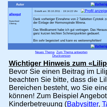
Autor
Erstellt am: 30.10.2011 : 19:14:22 Uhr
allesgut
Dank vorheriger Einnahme von 2 Tabletten Cytotek 
Deutschland
der Einlage der Hormonspirale Mirena.
1 Beitrag
Das Medikament habe ich gut vertragen. Das Herausne
ganz kurzen leichten Schmerzpunkten gedauert.
Bin sehr begeistert und kann es weiterempfehlen!
Neues Thema
Zum Thema antworten
Druckversion
Wichtiger Hinweis zum «Lili
Bevor Sie einen Beitrag im Lil
beachten Sie bitte, dass die L
Bereichen besteht, wo Sie ein
können! Zum Beispiel Angebo
Kinderbetreuung (
Babysitter
,
T