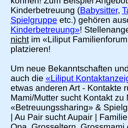
können! Zum Beispiel Angebo
Kinderbetreuung (
Babysitter
,
T
Spielgruppe
etc.) gehören aus
Kinderbetreuung»
! Stellenang
nicht
im «Liliput Familienforu
platzieren!
Um neue Bekanntschaften und
auch die
«Liliput Kontaktanze
etwas anderen Art - Kontakte 
Mami/Mutter sucht Kontakt zu
«Betreuungssharing» & Spielgef
| Au Pair sucht Aupair | Famil
Opa, Grosseltern, Grossmami od