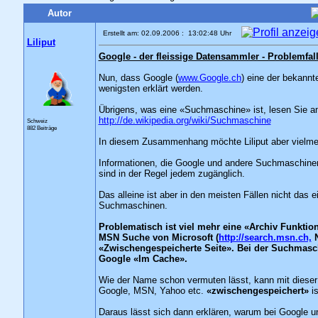
Autor
Erstellt am: 02.09.2006 : 13:02:48 Uhr
Liliput
Google - der fleissige Datensammler - Problemfal
Nun, dass Google (
www.Google.ch
) eine der bekannt
wenigsten erklärt werden.
Übrigens, was eine «Suchmaschine» ist, lesen Sie a
http://de.wikipedia.org/wiki/Suchmaschine
Schweiz
882 Beiträge
In diesem Zusammenhang möchte Liliput aber vielme
Informationen, die Google und andere Suchmaschine
sind in der Regel jedem zugänglich.
Das alleine ist aber in den meisten Fällen nicht das 
Suchmaschinen.
Problematisch ist viel mehr eine «Archiv Funktio
MSN Suche von Microsoft (
http://search.msn.ch,
«Zwischengespeicherte Seite». Bei der Suchmasc
Google «Im Cache».
Wie der Name schon vermuten lässt, kann mit dieser 
Google, MSN, Yahoo etc.
«zwischengespeichert»
is
Daraus lässt sich dann erklären, warum bei Google 