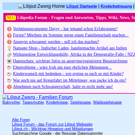
Liliput Startseite
|
Kinderbetreuung
NEU
Lilipedia Forum - Fragen und Antworten, Tipps, Wiki, News, S
Verhütungscomputer Daysy - hat jemand schon Erfahrungen?
Ferien? Möchten im Sommer gerne einen Familienurlaub machen...
Anonym schwanger werden - soll ich das machen?
Namaste Shop - Indischer Laden, handgemachte Artikel aus Indien
Wirkungslose Entwicklungshilfe, Afrika in der Demografie-Falle / NZ
Datenschutz: wichtige Infos zu anonyme/registrierte BenutzerInnen
Eheprobleme - wäre froh um eure ehrlichen Meinungen...
Kinderwunsch mit bedenken - wie erging es euch so mit Kinder?
War noch nie auf Kreuzfahrt im Mittelmeer, was packe ich da ein?
Abnehmen nach Schwangerschaft, halte es nicht mehr aus!
Babysitter
,
Tagesmutter
,
Kinderkrippe
,
Spielgruppe
,
Waldspielgruppe
Alle Foren
Liliput Forum - das Forum zur Liliput Webseite
Liliput.ch - Wichtige Hinweise und Mitteilungen
Suchmaschine Google - der fleissige Datensammler