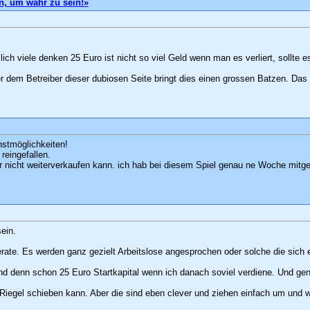
n, um wahr zu sein!»
ch viele denken 25 Euro ist nicht so viel Geld wenn man es verliert, sollte
r dem Betreiber dieser dubiosen Seite bringt dies einen grossen Batzen. Da
nstmöglichkeiten!
 reingefallen.
nicht weiterverkaufen kann. ich hab bei diesem Spiel genau ne Woche mitgema
sein.
serate. Es werden ganz gezielt Arbeitslose angesprochen oder solche die sich
nd denn schon 25 Euro Startkapital wenn ich danach soviel verdiene. Und genau
Riegel schieben kann. Aber die sind eben clever und ziehen einfach um und 