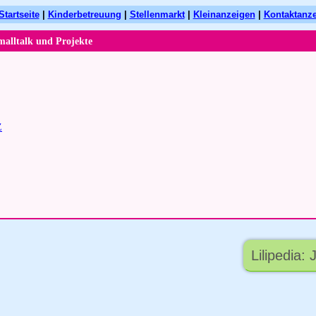
Startseite
|
Kinderbetreuung
|
Stellenmarkt
|
Kleinanzeigen
|
Kontaktanz
malltalk und Projekte
Z
Lilipedia: