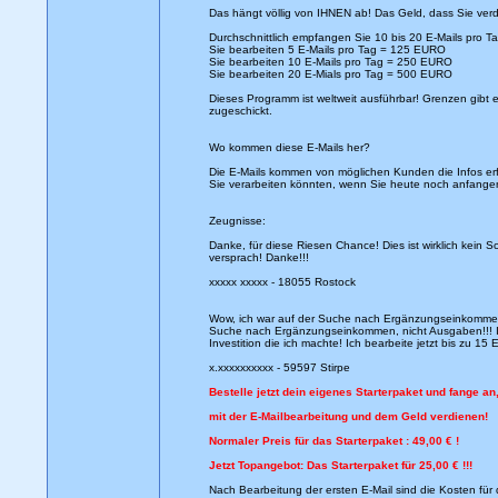
Das hängt völlig von IHNEN ab! Das Geld, dass Sie verdi
Durchschnittlich empfangen Sie 10 bis 20 E-Mails pro Ta
Sie bearbeiten 5 E-Mails pro Tag = 125 EURO
Sie bearbeiten 10 E-Mails pro Tag = 250 EURO
Sie bearbeiten 20 E-Mials pro Tag = 500 EURO
Dieses Programm ist weltweit ausführbar! Grenzen gibt e
zugeschickt.
Wo kommen diese E-Mails her?
Die E-Mails kommen von möglichen Kunden die Infos erfra
Sie verarbeiten könnten, wenn Sie heute noch anfange
Zeugnisse:
Danke, für diese Riesen Chance! Dies ist wirklich kein S
versprach! Danke!!!
xxxxx xxxxx - 18055 Rostock
Wow, ich war auf der Suche nach Ergänzungseinkommen u
Suche nach Ergänzungseinkommen, nicht Ausgaben!!! Ich
Investition die ich machte! Ich bearbeite jetzt bis zu 
x.xxxxxxxxxx - 59597 Stirpe
Bestelle jetzt dein eigenes Starterpaket und fange an
mit der E-Mailbearbeitung und dem Geld verdienen!
Normaler Preis für das Starterpaket : 49,00 € !
Jetzt Topangebot: Das Starterpaket für 25,00 € !!!
Nach Bearbeitung der ersten E-Mail sind die Kosten für 