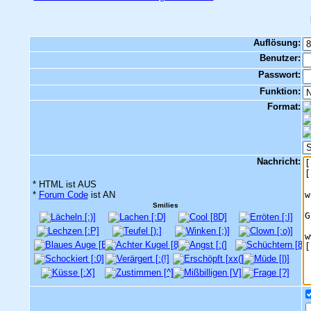
Auflösung:
Benutzer:
Passwort:
Funktion:
Format:
Nachricht:
* HTML ist AUS
*
Forum Code
ist AN
Smilies