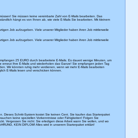
üssen! Sie müssen keine vereinbarte Zahl von E-Mails bearbeiten. Das
ändlich hängt es von Ihnen ab, wie viele E-Mails Sie bearbeiten. Mit kleinem
tigen Job aufzugeben. Viele unserer Mitglieder haben ihren Job mittlerweile
tigen Job aufzugeben. Viele unserer Mitglieder haben ihren Job mittlerweile
e empfangen 25 EURO durch bearbeitete E-Mails. Es dauert wenige Minuten, um
 Sie erneut Ihre E-Mails und wiederholen das Ganze! Sie empfangen jeden Tag
nden. Wir könnten ruhig mehr verdienen, wenn wir mehr E-Mails bearbeiten
glich E-Mails lesen und verschicken können.
n. Dieses Schritt-System kostet Sie keinen Cent. Sie kaufen das Starterpaket
brauchen keine speziellen Vorkenntnisse oder Fähigkeiten! Folgen Sie
kt. Vergessen Sie nicht: Sie erledigen diese Arbeit wann Sie wollen, und wo
HRUNG, KEIN DIPLOM! Alles wird in unserem Starterpaket erklärt!