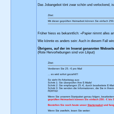
Das Jobangebot tönt zwar schön und verlockend, is
Zitat:
Mit dieser geprüften Heimarbeit können Sie einfach 250.
Früher hiess es bekanntlich: «Papier nimmt alles a
Wie könnte es anders sein: Auch in diesem Fall wird
Übrigens, auf der im Inserat genannten Webseite 
(Rote Hervorhebungen sind von Liliput)
Zitat:
Verdienen Sie 25.- € pro Mail
... es wird sofort gezahlt!!!
So sieht Ihr Arbeitstag aus:
Schritt 1: Sie überprüfen Ihre E-Mails!
Schritt 2: Sie empfangen 25.-€, durch bearbeitete E-Mail
Schritt 3: Sie senden die Informationen, die Sie in Ihre
FERTIG!
Wenn Sie unserem Startpaket genau folgen, bearbeiten Si
geprüften Heimarbeit können Sie einfach 250.- € bis 
Bestellen Sie noch heute unser
Starterpaket
und fang
Wenn Sie zweifeln, lesen Sie weiter: