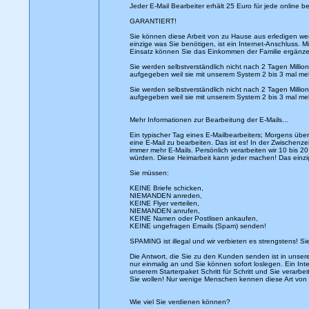
Jeder E-Mail Bearbeiter erhält 25 Euro für jede online be
GARANTIERT!
Sie können diese Arbeit von zu Hause aus erledigen w
einzige was Sie benötigen, ist ein Internet-Anschluss. 
Einsatz können Sie das Einkommen der Familie ergänze
Sie werden selbstverständlich nicht nach 2 Tagen Millio
aufgegeben weil sie mit unserem System 2 bis 3 mal meh
Sie werden selbstverständlich nicht nach 2 Tagen Millio
aufgegeben weil sie mit unserem System 2 bis 3 mal meh
Mehr Informationen zur Bearbeitung der E-Mails...
Ein typischer Tag eines E-Mailbearbeiters; Morgens üb
eine E-Mail zu bearbeiten. Das ist es! In der Zwischen
immer mehr E-Mails. Persönlich verarbeiten wir 10 bis 
würden. Diese Heimarbeit kann jeder machen! Das einzige
Sie müssen:
KEINE Briefe schicken,
NIEMANDEN anreden,
KEINE Flyer verteilen,
NIEMANDEN anrufen,
KEINE Namen oder Postlisen ankaufen,
KEINE ungefragen Emails (Spam) senden!
SPAMING ist illegal und wir verbieten es strengstens!
Die Antwort, die Sie zu den Kunden senden ist in unsere
nur einmalig an und Sie können sofort loslegen. Ein Int
unserem Starterpaket Schritt für Schritt und Sie verarb
Sie wollen! Nur wenige Menschen kennen diese Art von 
Wie viel Sie verdienen können?