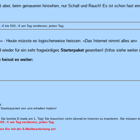
t aber, beim genaueren hinsehen, nur Schall und Rauch! Es ist schon fast ei
- € bis 500.- € am Tag verdienen, jeden Tag.
n» - Heute müsste es logischerweise heissen: «Das Internet nimmt alles an»
 wieder für ein sehr fragwürdiges
Starterpaket
geworben! (Infos siehe weiter 
heisst es weiter:
!
m Starterpacket von uns erhalten haben!
e bereits E-mails am 1. Tag! Sie brauchen nicht überall im Internet zu inserieren. Sie müssen ke
500.- € am Tag verdienen, jeden Tag.
en Sie mit der E-Mailbearbeitung an!