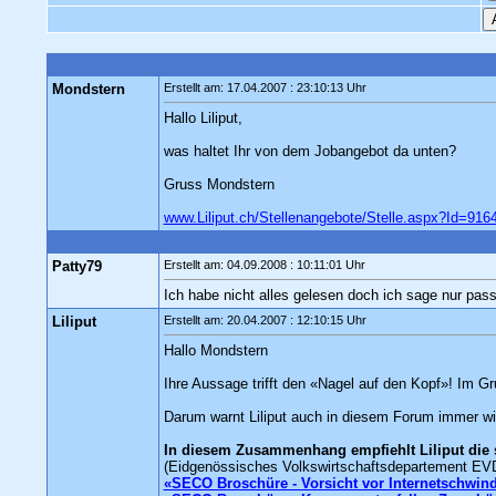
Mondstern
Erstellt am: 17.04.2007 : 23:10:13 Uhr
Hallo Liliput,
was haltet Ihr von dem Jobangebot da unten?
Gruss Mondstern
www.Liliput.ch/Stellenangebote/Stelle.aspx?Id=916
Patty79
Erstellt am: 04.09.2008 : 10:11:01 Uhr
Ich habe nicht alles gelesen doch ich sage nur passt 
Liliput
Erstellt am: 20.04.2007 : 12:10:15 Uhr
Hallo Mondstern
Ihre Aussage trifft den «Nagel auf den Kopf»! Im Gr
Darum warnt Liliput auch in diesem Forum immer wie
In diesem Zusammenhang empfiehlt Liliput die
(Eidgenössisches Volkswirtschaftsdepartement EVD 
«SECO Broschüre - Vorsicht vor Internetschwind