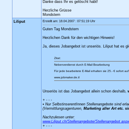
Danke dass Ihr es gelöscht habt!
Herzliche Grüsse
Mondstern
Liliput
Erstellt am: 18.04.2007 : 07:51:19 Uhr
Guten Tag Mondstern
Herzlichen Dank für den wichtigen Hinweis!
Ja, dieses Jobangebot ist unseriös. Liliput hat es g
Zitat:
Nebenverdienst durch E-Mail Bearbeitung
Für jede bearbeitete E-Mail erhalten sie 25.- € sofort a
www
.
jobmaker.de.tl
Unseriös ist das Jobangebot allein schon deshalb,
+ - - -
• Nur SelbstinserentInnen Stellenangebote sind erla
(Vermittlungsagenturen,
Marketing aller Art etc. si
Nachzulesen unter:
www.Liliput.ch/Stellenangebote/Stellenangebot.asp
+ - - -