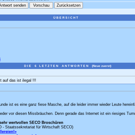
Ü B E R S I C H T
4
D I E 6 L E T Z T E N A N T W O R T E N (Neue zuerst)
auf das ist ilegal !!!
unde ist es eine ganz fiese Masche, auf die leider immer wieder Leute hereinfa
der vor diesen Missbräuchen. Denn gerade das Internet ist ein riesiges Tumm
 sehr wertvollen SECO Broschüren
- Staatssekretariat für Wirtschaft SECO)
lereien!»