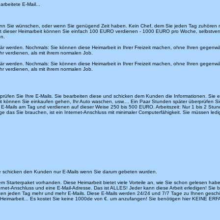
arbeitete E-Mail...
enn Sie wünschen, oder wenn Sie genügend Zeit haben. Kein Chef, dem Sie jeden Tag zuhören m
Mit dieser Heimarbeit können Sie einfach 100 EURO verdienen - 1000 EURO pro Woche, selbstverst
n.
när werden. Nochmals: Sie können diese Heimarbeit in Ihrer Freizeit machen, ohne Ihren gegenwär
r verdienen, als mit ihrem normalen Job.
när werden. Nochmals: Sie können diese Heimarbeit in Ihrer Freizeit machen, ohne Ihren gegenwär
r verdienen, als mit ihrem normalen Job.
erprüfen Sie Ihre E-Mails. Sie bearbeiten diese und schicken dem Kunden die Informationen. Si
zeit können Sie einkaufen gehen, Ihr Auto waschen, usw.... Ein Paar Stunden später überprüfen
20 E-Mails am Tag und verdienen auf dieser Weise 250 bis 500 EURO. Arbeitszeit: Nur 1 bis 2 Stu
 das Sie brauchen, ist ein Internet-Anschluss mit minimaler Computerfähigkeit. Sie müssen ledi
 Sie schicken den Kunden nur E-Mails wenn Sie darum gebeten wurden.
m Starterpaket vorhanden. Diese Heimarbeit bietet viele Vorteile an, wie Sie schon gelesen habe
ernet-Anschluss und eine E-Mail-Adresse. Das ist ALLES! Jeder kann diese Arbeit erledigen! Sie 
eiten jeden Tag mehr und mehr E-Mails. Diese E-Mails werden 24/24 und 7/7 Tage zu Ihnen geschic
Heimarbeit... Es kostet Sie keine 1000de von €. um anzufangen! Sie benötigen hier KEINE ERFA