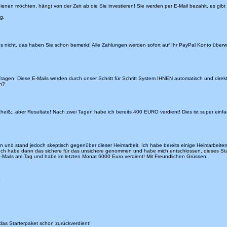
enen möchten, hängt von der Zeit ab die Sie investieren! Sie werden per E-Mail bezahlt, es gibt
g.
s nicht, das haben Sie schon bemerkt! Alle Zahlungen werden sofort auf Ihr PayPal Konto überwi
gen. Diese E-Mails werden durch unser Schritt für Schritt System IHNEN automatisch und direkt zu
n?
cheiß;, aber Resultate! Nach zwei Tagen habe ich bereits 400 EURO verdient! Dies ist super einfa
nd stand jedoch skeptisch gegenüber dieser Heimarbeit. Ich habe bereits einige Heimarbeiten 
 habe dann das sichere für das unsichere genommen und habe mich entschlossen, dieses Starte
15 E-Mails am Tag und habe im letzten Monat 6000 Euro verdient! Mit Freundlichen Grüssen.
,
das Starterpaket schon zurückverdient!