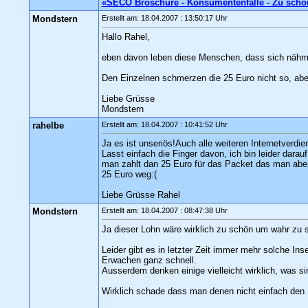
«SECO Broschüre - Konsumentenfalle - Zu schö
Mondstern
Erstellt am: 18.04.2007 : 13:50:17 Uhr
Hallo Rahel,
eben davon leben diese Menschen, dass sich nähmli
Den Einzelnen schmerzen die 25 Euro nicht so, abe
Liebe Grüsse
Mondstern
rahelbe
Erstellt am: 18.04.2007 : 10:41:52 Uhr
Ja es ist unseriös!Auch alle weiteren Internetverdie
Lasst einfach die Finger davon, ich bin leider darauf
man zahlt dan 25 Euro für das Packet das man aber 
25 Euro weg:(
Liebe Grüsse Rahel
Mondstern
Erstellt am: 18.04.2007 : 08:47:38 Uhr
Ja dieser Lohn wäre wirklich zu schön um wahr zu 
Leider gibt es in letzter Zeit immer mehr solche In
Erwachen ganz schnell.
Ausserdem denken einige vielleicht wirklich, was si
Wirklich schade dass man denen nicht einfach den 