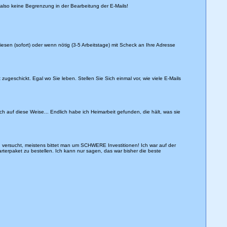
 also keine Begrenzung in der Bearbeitung der E-Mails!
esen (sofort) oder wenn nötig (3-5 Arbeitstage) mit Scheck an Ihre Adresse
geschickt. Egal wo Sie leben. Stellen Sie Sich einmal vor, wie viele E-Mails
ch auf diese Weise... Endlich habe ich Heimarbeit gefunden, die hält, was sie
versucht, meistens bittet man um SCHWERE Investitionen! Ich war auf der
rpaket zu bestellen. Ich kann nur sagen, das war bisher die beste