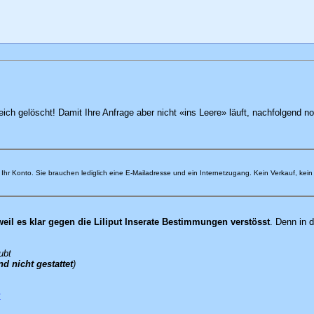
leich gelöscht! Damit Ihre Anfrage aber nicht «ins Leere» läuft, nachfolgend no
uf Ihr Konto. Sie brauchen lediglich eine E-Mailadresse und ein Internetzugang. Kein Verkauf, ke
weil es klar gegen die Liliput Inserate Bestimmungen verstösst
. Denn in 
ubt
nd nicht gestattet
)
x