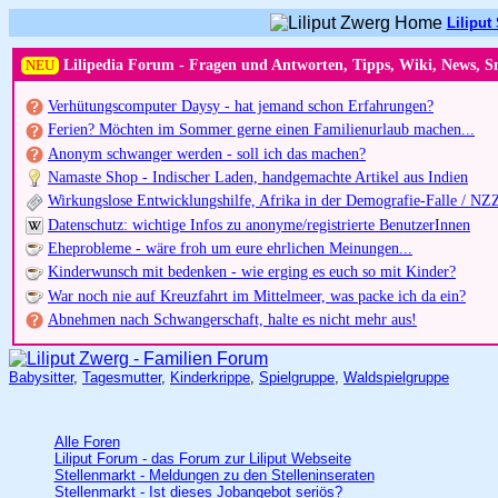
Liliput 
NEU
Lilipedia Forum - Fragen und Antworten, Tipps, Wiki, News, S
Verhütungscomputer Daysy - hat jemand schon Erfahrungen?
Ferien? Möchten im Sommer gerne einen Familienurlaub machen...
Anonym schwanger werden - soll ich das machen?
Namaste Shop - Indischer Laden, handgemachte Artikel aus Indien
Wirkungslose Entwicklungshilfe, Afrika in der Demografie-Falle / NZ
Datenschutz: wichtige Infos zu anonyme/registrierte BenutzerInnen
Eheprobleme - wäre froh um eure ehrlichen Meinungen...
Kinderwunsch mit bedenken - wie erging es euch so mit Kinder?
War noch nie auf Kreuzfahrt im Mittelmeer, was packe ich da ein?
Abnehmen nach Schwangerschaft, halte es nicht mehr aus!
Babysitter
,
Tagesmutter
,
Kinderkrippe
,
Spielgruppe
,
Waldspielgruppe
Alle Foren
Liliput Forum - das Forum zur Liliput Webseite
Stellenmarkt - Meldungen zu den Stelleninseraten
Stellenmarkt - Ist dieses Jobangebot seriös?